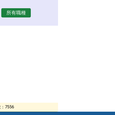
所有職種
：7556